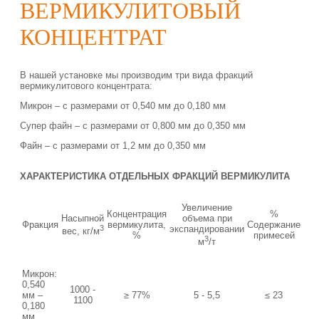
ВЕРМИКУЛИТОВЬІЙ
КОНЦЕНТРАТ
В нашей установке мы производим три вида фракций
вермикулитового концентрата:
Микрон – с размерами от 0,540 мм до 0,180 мм
Супер файн – с размерами от 0,800 мм до 0,350 мм
Файн – с размерами от 1,2 мм до 0,350 мм
ХАРАКТЕРИСТИКА ОТДЕЛЬНЬІХ ФРАКЦИЙ ВЕРМИКУЛИТА
Увеличение
Концентрация
%
Насыпной
объема при
Фракция
вермикулита,
Содержание
3
экспандировании
вес, кг/м
%
примесей
3
м
/т
Микрон:
0,540
1000 -
мм –
≥ 77%
5 - 5,5
≤ 23
1100
0,180
мм