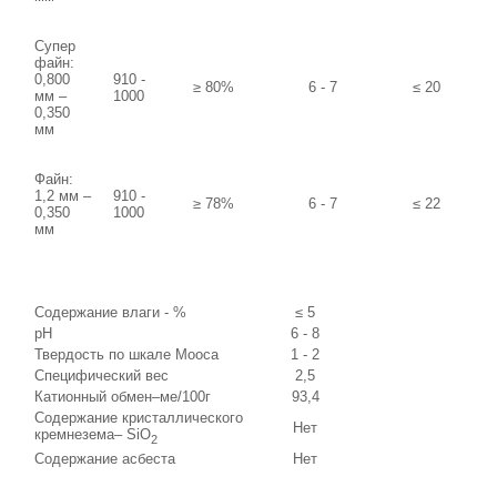
Супер
файн:
0,800
910 -
≥ 80%
6 - 7
≤ 20
мм –
1000
0,350
мм
Файн:
1,2 мм –
910 -
≥ 78%
6 - 7
≤ 22
0,350
1000
мм
Содержание влаги - %
≤ 5
рН
6 - 8
Твердость по шкале Мооса
1 - 2
Специфический вес
2,5
Катионный обмен–ме/100г
93,4
Содержание кристаллического
Нет
кремнезема– SiO
2
Содержание асбеста
Нет